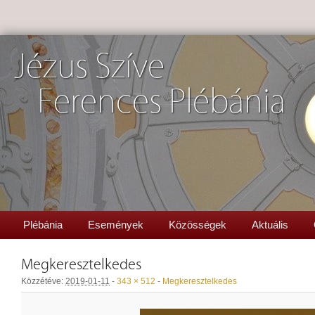
Jézus Szíve
Ferences Plébánia
Plébánia
Események
Közösségek
Aktuális
Megkeresztelkedes
Közzétéve:
2019-01-11
-
343 × 512
-
Megkeresztelkedes