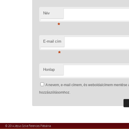
Név
*
E-mail cím
*
Honlap
A nevem, e-mail címem, és weboldalcímem mentése 
hozzászólásomhoz.
© 2014 Jézus Szíve Ferences Plébánia