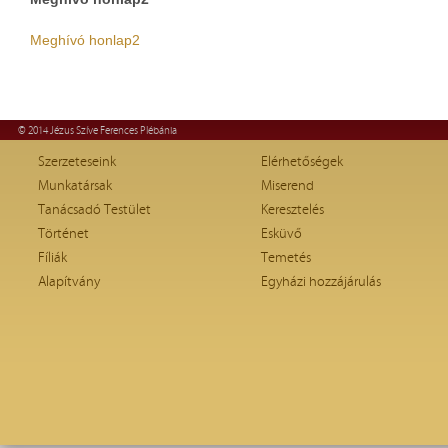
Meghívó honlap2
© 2014 Jézus Szíve Ferences Plébánia
Szerzeteseink
Elérhetőségek
Munkatársak
Miserend
Tanácsadó Testület
Keresztelés
Történet
Esküvő
Fíliák
Temetés
Alapítvány
Egyházi hozzájárulás