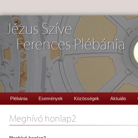
Jézus Szíve
Ferences Plébánia
Plébánia
Események
Közösségek
Aktuális
Meghívó honlap2
Meghívó honlap2