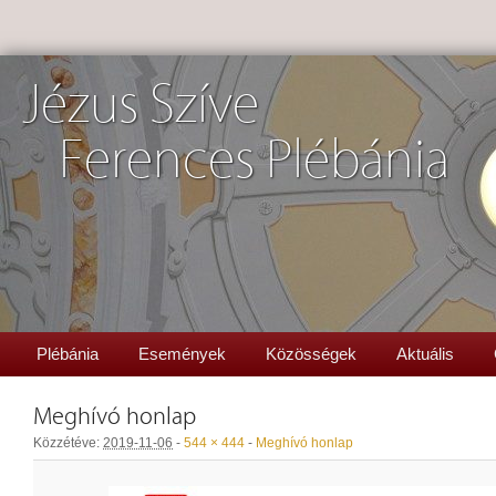
Jézus Szíve
Ferences Plébánia
Plébánia
Események
Közösségek
Aktuális
Meghívó honlap
Közzétéve:
2019-11-06
-
544 × 444
-
Meghívó honlap