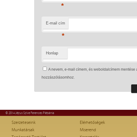
*
E-mail cím
*
Honlap
A nevem, e-mail címem, és weboldalcímem mentése 
hozzászólásomhoz.
© 2014 Jézus Szíve Ferences Plébánia
Szerzeteseink
Elérhetőségek
Munkatársak
Miserend