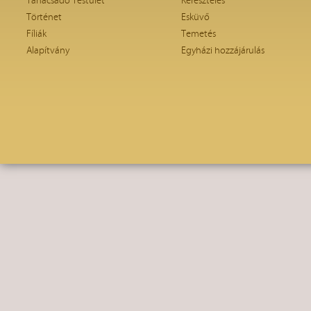
Tanácsadó Testület
Keresztelés
Történet
Esküvő
Fíliák
Temetés
Alapítvány
Egyházi hozzájárulás