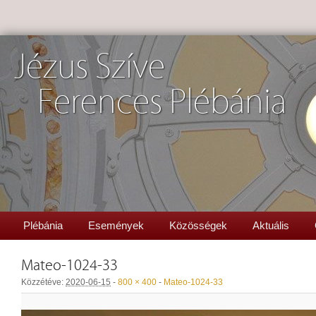
Jézus Szíve
Ferences Plébánia
Plébánia
Események
Közösségek
Aktuális
Mateo-1024-33
Közzétéve:
2020-06-15
-
800 × 400
-
Mateo-1024-33