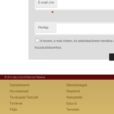
E-mail cím
*
Honlap
A nevem, e-mail címem, és weboldalcímem mentése 
hozzászólásomhoz.
© 2014 Jézus Szíve Ferences Plébánia
Szerzeteseink
Elérhetőségek
Munkatársak
Miserend
Tanácsadó Testület
Keresztelés
Történet
Esküvő
Fíliák
Temetés