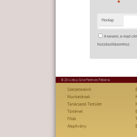
*
Honlap
A nevem, e-mail c
hozzászólásomhoz.
© 2014 Jézus Szíve Ferences Plébánia
Szerzeteseink
Munkatársak
Tanácsadó Testület
Történet
Fíliák
Alapítvány