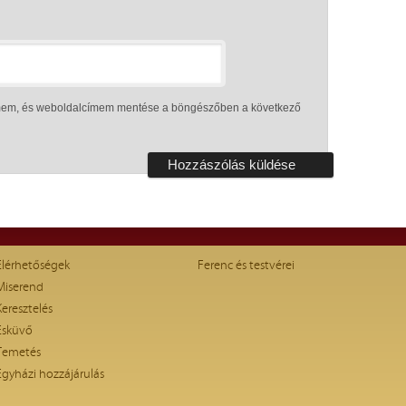
ímem, és weboldalcímem mentése a böngészőben a következő
Elérhetőségek
Ferenc és testvérei
Miserend
Keresztelés
Esküvő
Temetés
Egyházi hozzájárulás