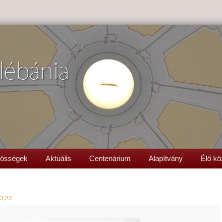
lébánia
össégek
Aktuális
Centenárium
Alapítvány
Élő kö
3,23