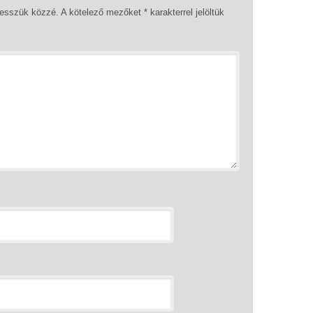
tesszük közzé.
A kötelező mezőket
*
karakterrel jelöltük