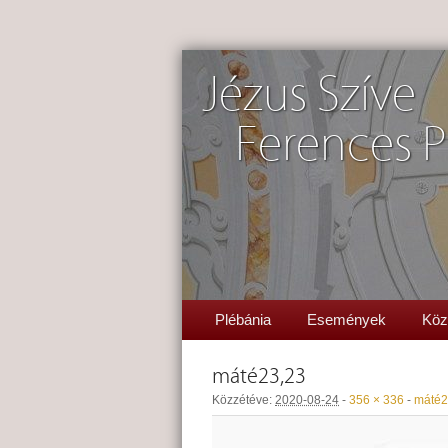
Jézus Szíve
Ferences P
Plébánia
Események
Köz
máté23,23
Közzétéve:
2020-08-24
-
356 × 336
-
máté2