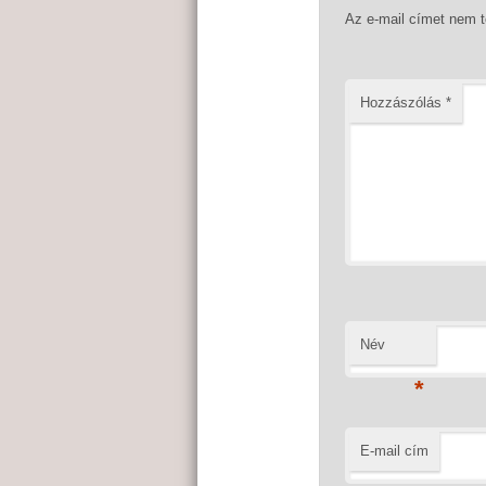
Az e-mail címet nem 
Hozzászólás
*
Név
*
E-mail cím