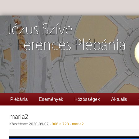
Jézus Szíve
Ferences Plébánia
Plébánia
Események
Közösségek
Aktuális
maria2
Közzétéve:
2020-09-07
-
968 × 728
-
maria2