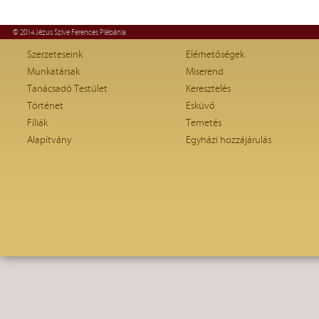
© 2014 Jézus Szíve Ferences Plébánia
Szerzeteseink
Elérhetőségek
Munkatársak
Miserend
Tanácsadó Testület
Keresztelés
Történet
Esküvő
Fíliák
Temetés
Alapítvány
Egyházi hozzájárulás