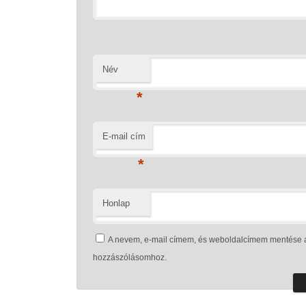
Név
*
E-mail cím
*
Honlap
A nevem, e-mail címem, és weboldalcímem mentése 
hozzászólásomhoz.