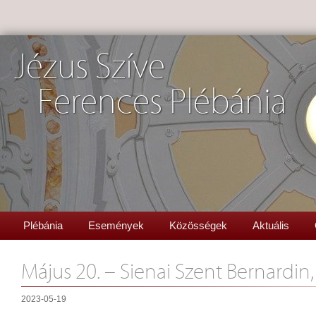
Jézus Szíve
Ferences Plébánia
Plébánia
Események
Közösségek
Aktuális
Május 20. – Sienai Szent Bernardin,
2023-05-19