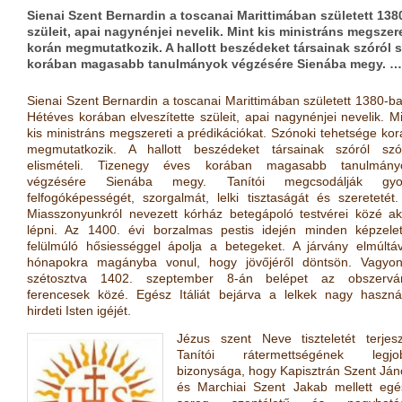
Sienai Szent Bernardin a toscanai Marittimában született 138
szüleit, apai nagynénjei nevelik. Mint kis ministráns megszer
korán megmutatkozik. A hallott beszédeket társainak szóról s
korában magasabb tanulmányok végzésére Sienába megy. …
Sienai Szent Bernardin a toscanai Marittimában született 1380-ba
Hétéves korában elveszítette szüleit, apai nagynénjei nevelik. M
kis ministráns megszereti a prédikációkat. Szónoki tehetsége kor
megmutatkozik. A hallott beszédeket társainak szóról szó
elismételi. Tizenegy éves korában magasabb tanulmány
végzésére Sienába megy. Tanítói megcsodálják gyo
felfogóképességét, szorgalmát, lelki tisztaságát és szeretetét.
Miasszonyunkról nevezett kórház betegápoló testvérei közé ak
lépni. Az 1400. évi borzalmas pestis idején minden képzelet
felülmúló hősiességgel ápolja a betegeket. A járvány elmúltáv
hónapokra magányba vonul, hogy jövőjéről döntsön. Vagyon
szétosztva 1402. szeptember 8-án belépet az obszervá
ferencesek közé. Egész Itáliát bejárva a lelkek nagy haszná
hirdeti Isten igéjét.
Jézus szent Neve tiszteletét terjeszt
Tanítói rátermettségének legjo
bizonysága, hogy Kapisztrán Szent Ján
és Marchiai Szent Jakab mellett egé