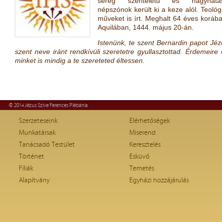
sereg szentéletű és nagyhatá
népszónok került ki a keze alól. Teológ
műveket is írt. Meghalt 64 éves korába
Aquilában, 1444. május 20-án.
Istenünk, te szent Bernardin papot Jéz
szent neve iránt rendkívüli szeretetre gyullasztottad. Érdemei
minket is mindig a te szereteted éltessen.
© 2014 Jézus Szíve Ferences Plébánia
Szerzeteseink
Elérhetőségek
Munkatársak
Miserend
Tanácsadó Testület
Keresztelés
Történet
Esküvő
Fíliák
Temetés
Alapítvány
Egyházi hozzájárulás