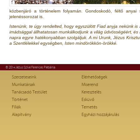
közbenjáró a történelem folyamán. Gondoskodó, féltő anyai s
jelenéssorozat is.
Istenünk, te úgy rendelted, hogy egyszülött Fiad anyja nekünk i
imádsággal állhatatosan munkálkodjunk a világ üdvösségéért, és í
napra egyre hatékonyabban szolgáljuk. A mi Urunk, Jézus Krisztus, 
a Szentlélekkel egységben, Isten mindörökkön-örökké.
© 2014 Jézus Szíve Ferences Plébánia
Szerzeteseink
Elérhetőségek
Munkatársak
Miserend
Tanácsadó Testület
Keresztelés
Történet
Esküvő
Fíliák
Temetés
Alapítvány
Egyházi hozzájárulás