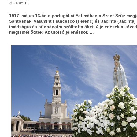
2024-05-13
1917. május 13-án a portugáliai Fatimában a Szent Szűz meg
Santosnak, valamint Francesco (Ferenc) és Jacinta (Jácinta)
imádságra és bűnbánatra szólította őket. A jelenések a köv
megismétlődtek. Az utolsó jelenéskor, …