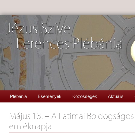
Jézus Szíve
Ferences Plébánia
Plébánia
Események
Közösségek
Aktuális
Május 13. – A Fatimai Boldogságos
emléknapja