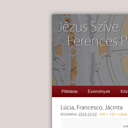
Jézus Szíve
Ferences P
Plébánia
Események
Köz
Lúcia, Francesco, Jácinta
Közzétéve:
2016-12-02
-
240 × 210
-
Lúcia,