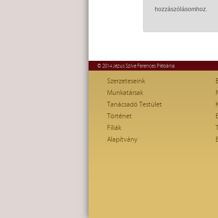
hozzászólásomhoz.
© 2014 Jézus Szíve Ferences Plébánia
Szerzeteseink
Munkatársak
Tanácsadó Testület
Történet
Fíliák
Alapítvány