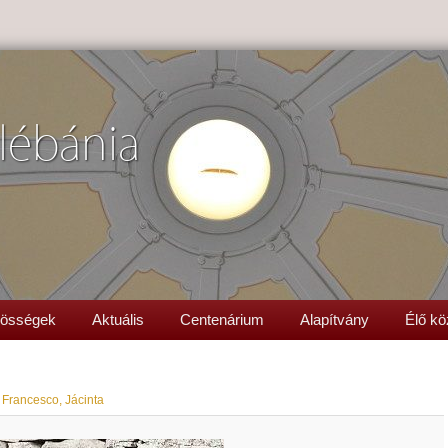
lébánia
össégek
Aktuális
Centenárium
Alapítvány
Élő kö
 Francesco, Jácinta