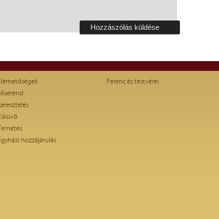
Elérhetőségek
Ferenc és testvérei
Miserend
Keresztelés
Esküvő
Temetés
Egyházi hozzájárulás