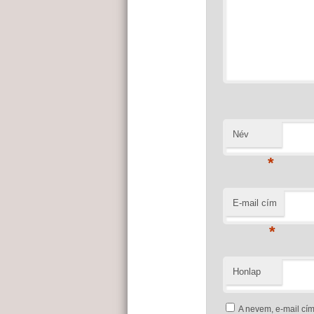
Név
*
E-mail cím
*
Honlap
A nevem, e-mail c