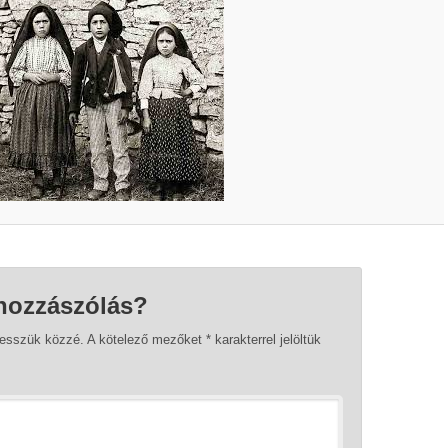
hozzászólás?
tesszük közzé.
A kötelező mezőket
*
karakterrel jelöltük