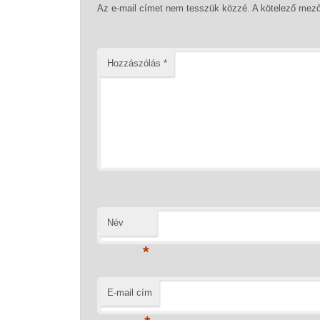
Az e-mail címet nem tesszük közzé.
A kötelező mez
Hozzászólás
*
Név
*
E-mail cím