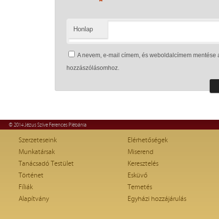
*
Honlap
A nevem, e-mail címem, és weboldalcímem mentése 
hozzászólásomhoz.
© 2014 Jézus Szíve Ferences Plébánia
Szerzeteseink
Elérhetőségek
Munkatársak
Miserend
Tanácsadó Testület
Keresztelés
Történet
Esküvő
Fíliák
Temetés
Alapítvány
Egyházi hozzájárulás