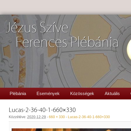
Jézus Szíve
Ferences Plébánia
Plébánia
Események
Közösségek
Aktuális
Lucas-2-36-40-1-660×330
Közzétéve:
2020-12-29
-
660 × 330
-
Lucas-2-36-40-1-660×330