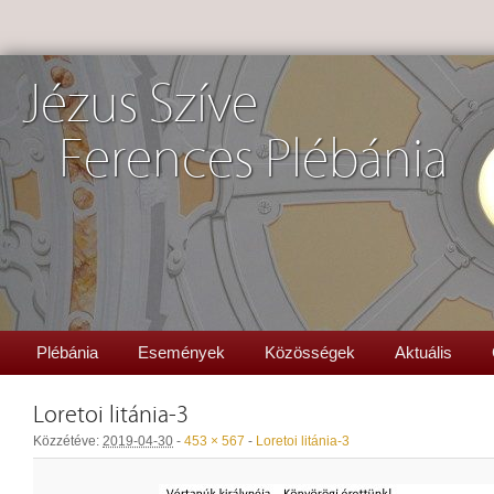
Jézus Szíve
Ferences Plébánia
Plébánia
Események
Közösségek
Aktuális
Loretoi litánia-3
Közzétéve:
2019-04-30
-
453 × 567
-
Loretoi litánia-3