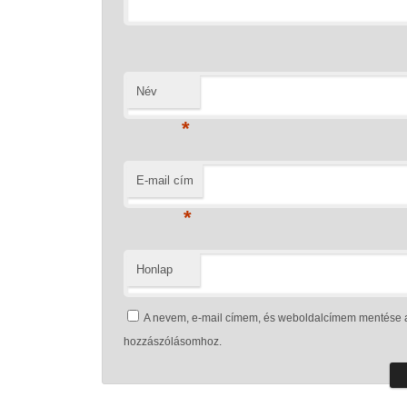
Név
*
E-mail cím
*
Honlap
A nevem, e-mail címem, és weboldalcímem mentése 
hozzászólásomhoz.