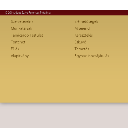
© 2014 Jézus Szíve Ferences Plébánia
Szerzeteseink
Elérhetőségek
Munkatársak
Miserend
Tanácsadó Testület
Keresztelés
Történet
Esküvő
Fíliák
Temetés
Alapítvány
Egyházi hozzájárulás