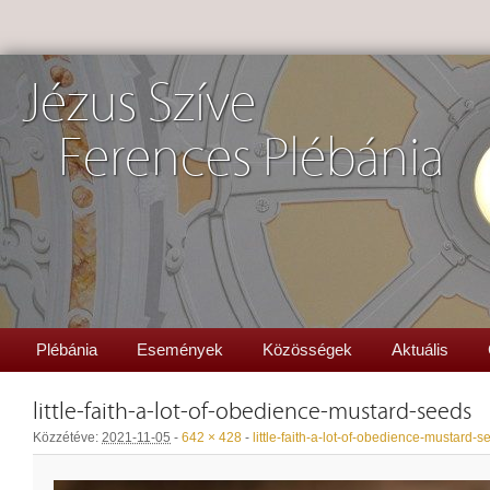
Jézus Szíve
Ferences Plébánia
Plébánia
Események
Közösségek
Aktuális
little-faith-a-lot-of-obedience-mustard-seeds
Közzétéve:
2021-11-05
-
642 × 428
-
little-faith-a-lot-of-obedience-mustard-s