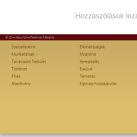
Hozzászólások lez
© 2014 Jézus Szíve Ferences Plébánia
Szerzeteseink
Elérhetőségek
Munkatársak
Miserend
Tanácsadó Testület
Keresztelés
Történet
Esküvő
Fíliák
Temetés
Alapítvány
Egyházi hozzájárulás