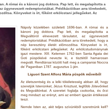
n. A római és a kánoni jog doktora. Pap lett, és megalapította a
 az úgynevezett redemptoristákat. Prédikációiban arra törekedett,
zdítsa. Könyveket is írt, főként erkölcstani jellegűeket. Az
Nápoly közelében született 1696-ban. A római és a
kánoni jog doktora. Pap lett, és megalapította a
Megváltóról elnevezett társulatot, az úgynevezett
redemptoristákat. Prédikációiban arra törekedett, hogy a
nép keresztény életét előmozdítsa. Könyveket is írt,
főként erkölcstani jellegűeket. Az erkölcstudománynak
igazi mestere. XIII. Kelemen 1762-ben Santa Agata dei
Goti püspökévé nevezte ki, e tisztétől hamarosan
megvált. Rendtársai között halt meg a campaniai Noccra
de’ Paganiban 1787. augusztus 1-jén.
Liguori Szent Alfonz Mária püspök műveiből
Az életszentség és a lelki tökéletesség abban áll, hogy
szeretjük Istenünket, Jézus Krisztust, legfőbb Jótevőnket
és Megváltónkat. A szeretet foglalja csokorba, és őrzi
meg mindazt az erényt, ami az embert igazán értékessé
teszi.
Nemde Isten az, akit teljes szívünkből szeretnünk kell?