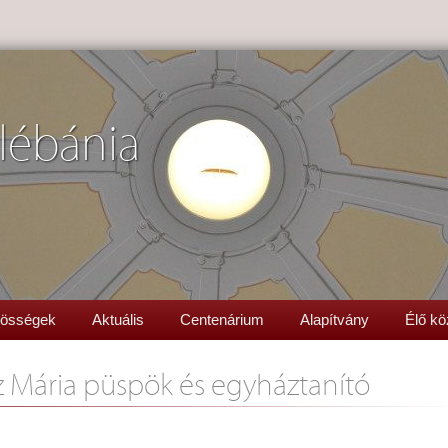
lébánia
össégek
Aktuális
Centenárium
Alapítvány
Élő kö
z Mária püspök és egyháztanító