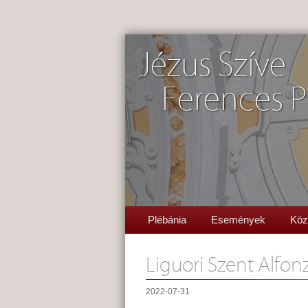
Jézus Szíve
Ferences P
Plébánia
Események
Köz
Liguori Szent Alfon
2022-07-31