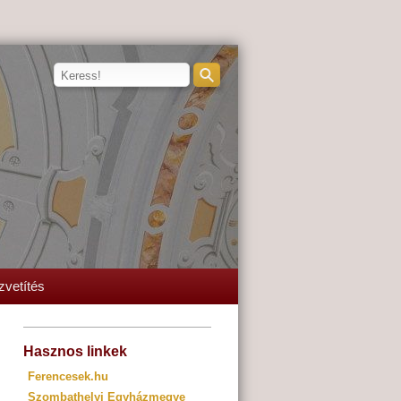
zvetítés
Hasznos linkek
Ferencesek.hu
Szombathelyi Egyházmegye