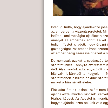
Isten jól tudta, hogy ajándékozó jós
az emberben a viszontszeretetet. Mi
indítani, ami rabságba ejti őket: a s
amelyet az embernek adott. Lelket 
tudjon. Testet is adott, hogy érezni
gazdagságát. Az ember iránti szeret
az ember pedig szeresse őt ezért a 
De nemcsak azokat a csodaszép te
szeretetünket – annyira szeretett mi
örök Atya nekünk adta egyszülött Fiá
hiányzik lelkünkből a kegyelem, í
szeretetében elküldte nekünk szerete
minket a bűn nélküli életre.
Fiát adta értünk, akinek azért nem
ajándékozta minden kincsét: kegyel
Fiához képest. Az Apostol is mondja
hogyne ajándékozna nekünk vele eg