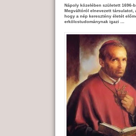
Nápoly közelében született 1696-ba
Megváltóról elnevezett társulatot,
hogy a nép keresztény életét előmo
erkölcstudománynak igazi …