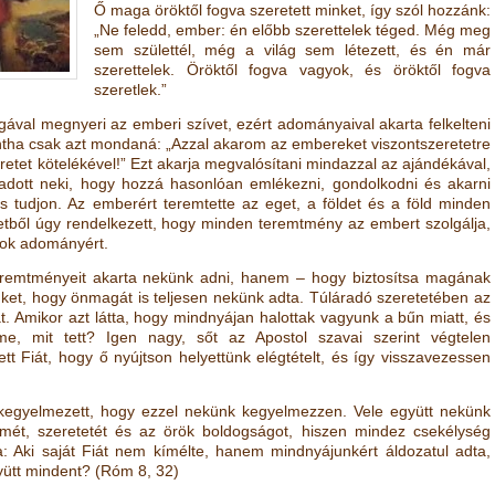
Ő maga öröktől fogva szeretett minket, így szól hozzánk:
„Ne feledd, ember: én előbb szerettelek téged. Még meg
sem születtél, még a világ sem létezett, és én már
szerettelek. Öröktől fogva vagyok, és öröktől fogva
szeretlek.”
ágával megnyeri az emberi szívet, ezért adományaival akarta felkelteni
ntha csak azt mondaná: „Azzal akarom az embereket viszontszeretetre
zeretet kötelékével!” Ezt akarja megvalósítani mindazzal az ajándékával,
adott neki, hogy hozzá hasonlóan emlékezni, gondolkodni és akarni
 is tudjon. Az emberért teremtette az eget, a földet és a föld minden
etből úgy rendelkezett, hogy minden teremtmény az embert szolgálja,
sok adományért.
remtményeit akarta nekünk adni, hanem – hogy biztosítsa magának
nket, hogy önmagát is teljesen nekünk adta. Túláradó szeretetében az
t. Amikor azt látta, hogy mindnyájan halottak vagyunk a bűn miatt, és
me, mit tett? Igen nagy, sőt az Apostol szavai szerint végtelen
tt Fiát, hogy ő nyújtson helyettünk elégtételt, és így visszavezessen
 kegyelmezett, hogy ezzel nekünk kegyelmezzen. Vele együtt nekünk
mét, szeretetét és az örök boldogságot, hiszen mindez csekélység
: Aki saját Fiát nem kímélte, hanem mindnyájunkért áldozatul adta,
yütt mindent?
(
Róm 8, 32
)