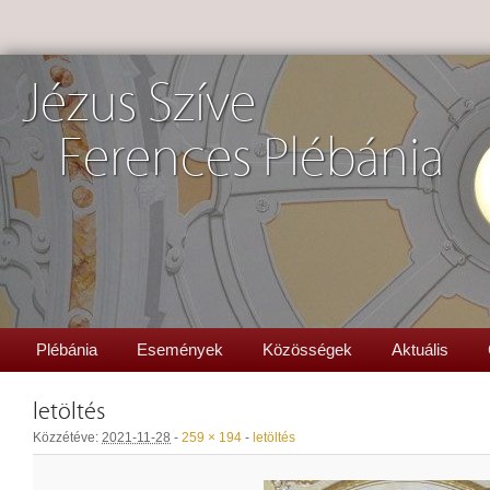
Jézus Szíve
Ferences Plébánia
Plébánia
Események
Közösségek
Aktuális
letöltés
Közzétéve:
2021-11-28
-
259 × 194
-
letöltés