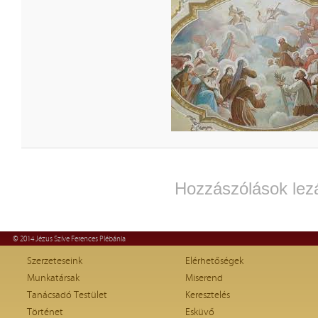
Hozzászólások lez
© 2014 Jézus Szíve Ferences Plébánia
Szerzeteseink
Elérhetőségek
Munkatársak
Miserend
Tanácsadó Testület
Keresztelés
Történet
Esküvő