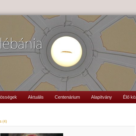
lébánia
össégek
Aktuális
Centenárium
Alapítvány
Élő kö
s (4)