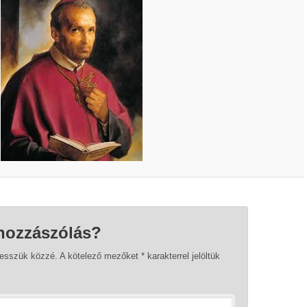
hozzászólás?
tesszük közzé.
A kötelező mezőket
*
karakterrel jelöltük