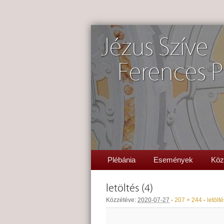
Jézus Szíve
Ferences P
Plébánia
Események
Köz
letöltés (4)
Közzétéve:
2020-07-27
-
207 × 244
-
letölté