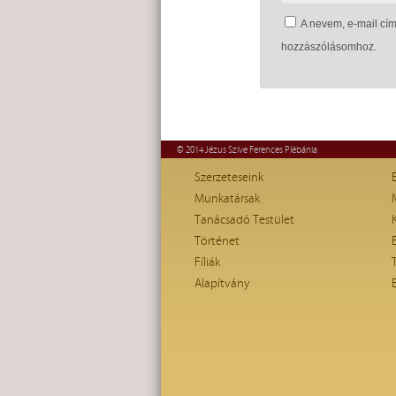
A nevem, e-mail c
hozzászólásomhoz.
© 2014 Jézus Szíve Ferences Plébánia
Szerzeteseink
Munkatársak
Tanácsadó Testület
Történet
Fíliák
Alapítvány