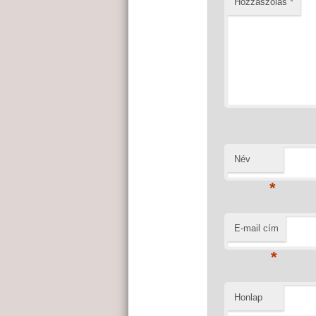
Hozzászólás
*
Név
*
E-mail cím
*
Honlap