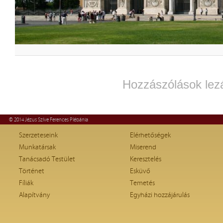
Hozzászólások lez
© 2014 Jézus Szíve Ferences Plébánia
Szerzeteseink
Elérhetőségek
Munkatársak
Miserend
Tanácsadó Testület
Keresztelés
Történet
Esküvő
Fíliák
Temetés
Alapítvány
Egyházi hozzájárulás