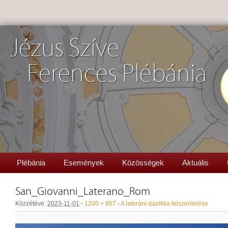
Jézus Szíve
Ferences Plébánia
Plébánia
Események
Közösségek
Aktuális
San_Giovanni_Laterano_Rom
Közzétéve:
2023-11-01
-
1200 × 867
-
A lateráni-bazilika felszentelése