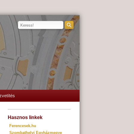
zvetítés
Hasznos linkek
Ferencesek.hu
Szombathelyi Egyházmegye