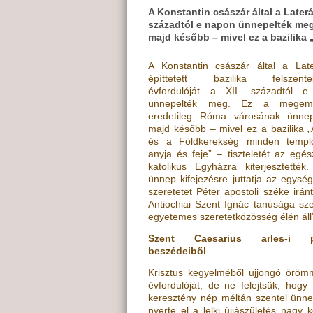
A Konstantin császár által a Laterá
századtól e napon ünnepelték meg
majd később – mivel ez a bazilik
A Konstantin császár által a Lat
építtetett bazilika felszente
évfordulóját a XII. századtól 
ünnepelték meg. Ez a megeml
eredetileg Róma városának ünnep
majd később – mivel ez a bazilika 
és a Földkerekség minden temp
anyja és feje” – tiszteletét az egé
katolikus Egyházra kiterjesztették
ünnep kifejezésre juttatja az egysé
szeretetet Péter apostoli széke irán
Antiochiai Szent Ignác tanúsága sze
egyetemes szeretetközösség élén áll
Szent Caesarius arles-i 
beszédeiből
Krisztus kegyelméből ujjongó öröm
évfordulóját; de ne felejtsük, hog
keresztény nép méltán szentel ünne
nyerte el a lelki újjászületés nagy