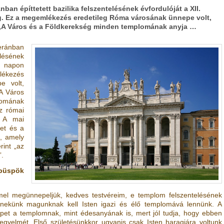
nban építtetett bazilika felszentelésének évfordulóját a XII.
. Ez a megemlékezés eredetileg Róma városának ünnepe volt,
a „A Város és a Földkerekség minden templomának anyja …
eránban
lésének
e napon
ékezés
e volt,
„A Város
lomának
sz római
. A mai
get és a
t, amely
rint „az
”.
püspök
mel megünnepeljük, kedves testvéreim, e templom felszentelésének
y nekünk magunknak kell Isten igazi és élő templomává lennünk. A
pet a templomnak, mint édesanyának is, mert jól tudja, hogy ebben
 kegyelmét. Első születésünkkor ugyanis csak Isten haragjára voltunk