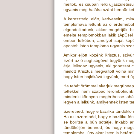
méltók, és csupán lelki újjászületés
ugyanis még halálra szánt bennünket,
A keresztség előtt, kedveseim, min
templomává lettünk az ő érdeméből,
elgondolkodunk, akkor megértjük, h
emelte templomokban lakik
(
ApCsel
ember lelkében, amelyet saját kép
apostol: Isten temploma ugyanis szen
Amikor eljött közénk Krisztus, szí
Ezért az ő segítségével tegyünk me
érje. Mindaz ugyanis, aki gonoszat c
mielőtt Krisztus megváltott volna mi
hogy Isten hajlékává legyünk, mert ú
Ha tehát örömmel akarjuk megünnepel
tettekkel nem szabad lerombolnunk
mindenki könnyen megérthesse: ahán
legyen a lelkünk, amilyennek Isten t
Szeretnéd, hogy e bazilika tündöklő
Ha azt szeretnéd, hogy e bazilika fén
se borítsa a bűn sötétje. Inkább a
tündököljön benned, és hogy megdi
templomba, úgy akar Isten is betérn