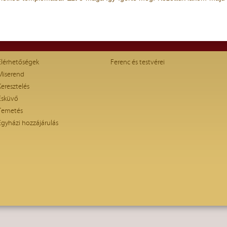
Elérhetőségek
Ferenc és testvérei
Miserend
Keresztelés
Esküvő
Temetés
Egyházi hozzájárulás