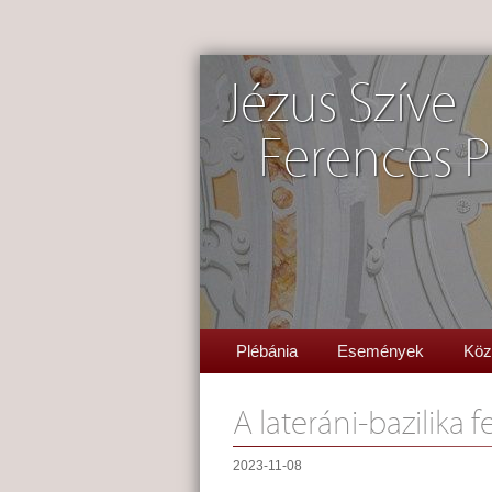
Jézus Szíve
Ferences P
Plébánia
Események
Köz
A lateráni-bazilika 
2023-11-08