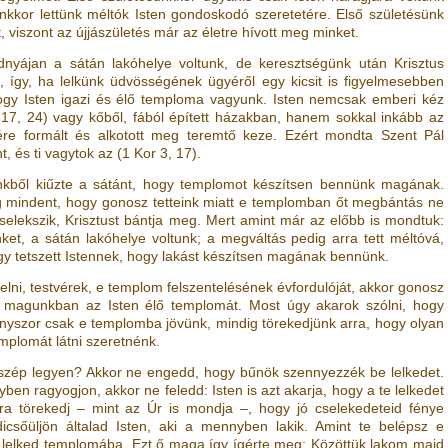
ünkkor lettünk méltók Isten gondoskodó szeretetére. Első születésünk
 viszont az újjászületés már az életre hívott meg minket.
dnyájan a sátán lakóhelye voltunk, de keresztségünk után Krisztus
 így, ha lelkünk üdvösségének ügyéről egy kicsit is figyelmesebben
ogy Isten igazi és élő temploma vagyunk. Isten nemcsak emberi kéz
 17, 24
)
vagy kőből, fából épített házakban, hanem sokkal inkább az
ére formált és alkotott meg teremtő keze. Ezért mondta Szent Pál
t, és ti vagytok az
(
1 Kor 3, 17
)
.
vünkből kiűzte a sátánt, hogy templomot készítsen bennünk magának.
g mindent, hogy gonosz tetteink miatt e templomban őt megbántás ne
selekszik, Krisztust bántja meg. Mert amint már az előbb is mondtuk:
nket, a sátán lakóhelye voltunk; a megváltás pedig arra tett méltóvá,
gy tetszett Istennek, hogy lakást készítsen magának bennünk.
ni, testvérek, e templom felszentelésének évfordulóját, akkor gonosz
 magunkban az Isten élő templomát. Most úgy akarok szólni, hogy
yszor csak e templomba jövünk, mindig törekedjünk arra, hogy olyan
emplomát látni szeretnénk.
 szép legyen? Akkor ne engedd, hogy bűnök szennyezzék be lelkedet.
yben ragyogjon, akkor ne feledd: Isten is azt akarja, hogy a te lelkedet
rra törekedj – mint az Úr is mondja –, hogy jó cselekedeteid fénye
csőüljön általad Isten, aki a mennyben lakik. Amint te belépsz e
i lelked templomába. Ezt ő maga így ígérte meg: Közöttük lakom majd