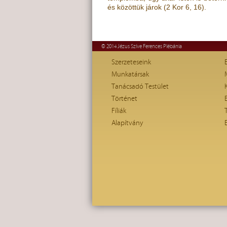
és közöttük járok
(
2 Kor 6, 16
)
.
© 2014 Jézus Szíve Ferences Plébánia
Szerzeteseink
Munkatársak
Tanácsadó Testület
Történet
Fíliák
Alapítvány