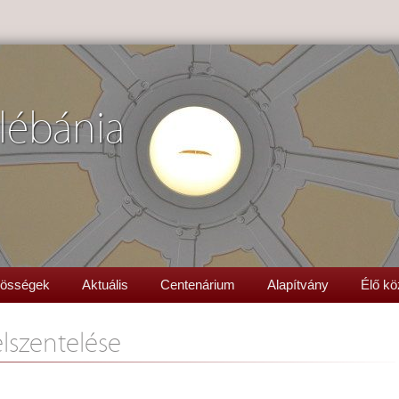
lébánia
össégek
Aktuális
Centenárium
Alapítvány
Élő kö
felszentelése