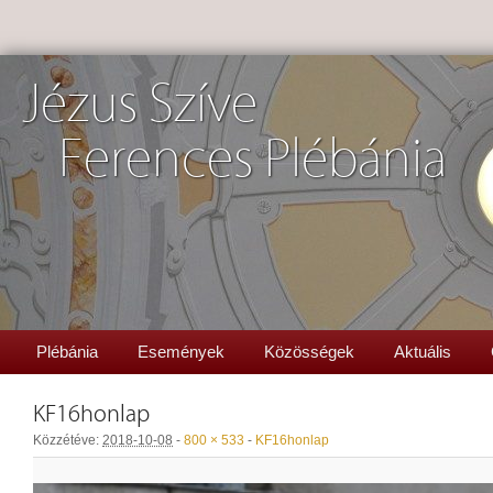
Jézus Szíve
Ferences Plébánia
Plébánia
Események
Közösségek
Aktuális
KF16honlap
Közzétéve:
2018-10-08
-
800 × 533
-
KF16honlap