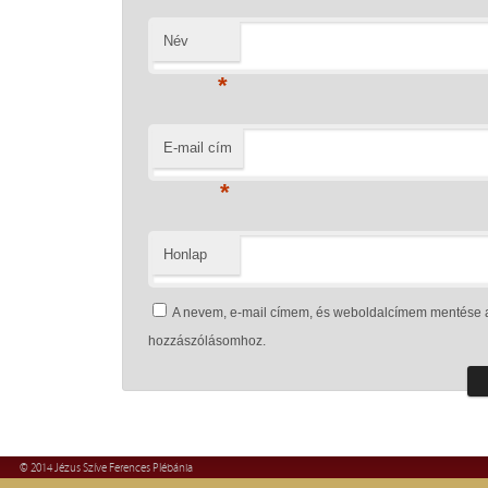
Név
*
E-mail cím
*
Honlap
A nevem, e-mail címem, és weboldalcímem mentése 
hozzászólásomhoz.
© 2014 Jézus Szíve Ferences Plébánia