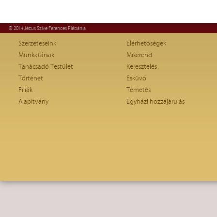
© 2014 Jézus Szíve Ferences Plébánia
Szerzeteseink
Elérhetőségek
Munkatársak
Miserend
Tanácsadó Testület
Keresztelés
Történet
Esküvő
Fíliák
Temetés
Alapítvány
Egyházi hozzájárulás