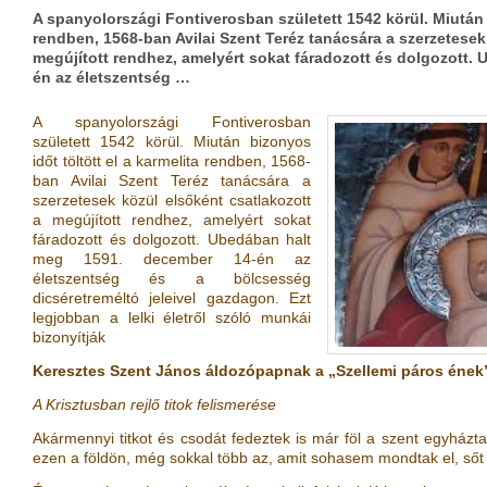
A spanyolországi Fontiverosban született 1542 körül. Miután b
rendben, 1568-ban Avilai Szent Teréz tanácsára a szerzetesek
megújított rendhez, amelyért sokat fáradozott és dolgozott.
én az életszentség …
A spanyolországi Fontiverosban
született 1542 körül. Miután bizonyos
időt töltött el a karmelita rendben, 1568-
ban Avilai Szent Teréz tanácsára a
szerzetesek közül elsőként csatlakozott
a megújított rendhez, amelyért sokat
fáradozott és dolgozott. Ubedában halt
meg 1591. december 14-én az
életszentség és a bölcsesség
dicséretreméltó jeleivel gazdagon. Ezt
legjobban a lelki életről szóló munkái
bizonyítják
Keresztes Szent János áldozópapnak a „Szellemi páros éne
A Krisztusban rejlő titok felismerése
Akármennyi titkot és csodát fedeztek is már föl a szent egyházta
ezen a földön, még sokkal több az, amit sohasem mondtak el, sőt 