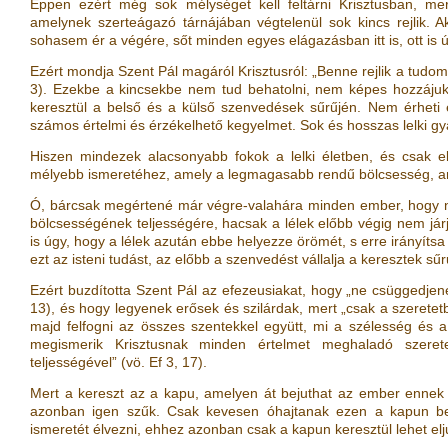
Éppen ezért még sok mélységet kell feltárni Krisztusban, me
amelynek szerteágazó tárnájában végtelenül sok kincs rejlik. A
sohasem ér a végére, sőt minden egyes elágazásban itt is, ott is új 
Ezért mondja Szent Pál magáról Krisztusról: „Benne rejlik a tud
3
)
. Ezekbe a kincsekbe nem tud behatolni, nem képes hozzájuk
keresztül a belső és a külső szenvedések sűrűjén. Nem érheti 
számos értelmi és érzékelhető kegyelmet. Sok és hosszas lelki gy
Hiszen mindezek alacsonyabb fokok a lelki életben, és csak elő
mélyebb ismeretéhez, amely a legmagasabb rendű bölcsesség, am
Ó, bárcsak megértené már végre-valahára minden ember, hogy n
bölcsességének teljességére, hacsak a lélek előbb végig nem já
is úgy, hogy a lélek azután ebbe helyezze örömét, s erre irányítsa 
ezt az isteni tudást, az előbb a szenvedést vállalja a keresztek sű
Ezért buzdította Szent Pál az efezeusiakat, hogy „ne csüggedje
13
)
, és hogy legyenek erősek és szilárdak, mert „csak a szeretet
majd felfogni az összes szentekkel együtt, mi a szélesség és
megismerik Krisztusnak minden értelmet meghaladó szeret
teljességével”
(vö.
Ef 3, 17
)
.
Mert a kereszt az a kapu, amelyen át bejuthat az ember enne
azonban igen szűk. Csak kevesen óhajtanak ezen a kapun be
ismeretét élvezni, ehhez azonban csak a kapun keresztül lehet elju