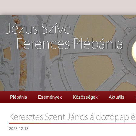
Jézus Szíve
Ferences Plébánia
Plébánia
Események
Közösségek
Aktuális
Keresztes Szent János áldozópap é
2023-12-13