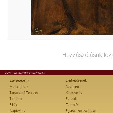
Hozzászólások lez
© 2014 Jézus Szíve Ferences Plébánia
Szerzeteseink
Elérhetőségek
Munkatársak
Miserend
Tanácsadó Testület
Keresztelés
Történet
Esküvő
Fíliák
Temetés
Alapítvány
Egyházi hozzájárulás