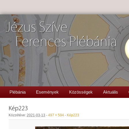
Jézus Szíve
Ferences Plébánia
Plébánia
Események
Közösségek
Aktuális
Kép223
Közzétéve:
2021-03-13
-
497 × 594
-
Kép223