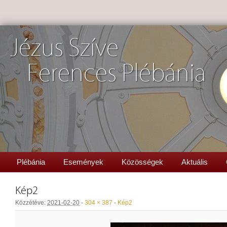
Jézus Szíve
Ferences Plébánia
Plébánia
Események
Közösségek
Aktuális
Kép2
Közzétéve:
2021-02-20
-
304 × 387
-
Kép2