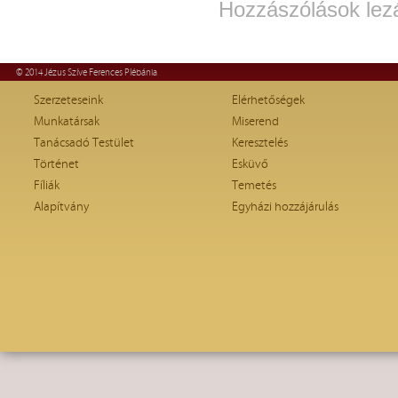
Hozzászólások lez
© 2014 Jézus Szíve Ferences Plébánia
Szerzeteseink
Elérhetőségek
Munkatársak
Miserend
Tanácsadó Testület
Keresztelés
Történet
Esküvő
Fíliák
Temetés
Alapítvány
Egyházi hozzájárulás