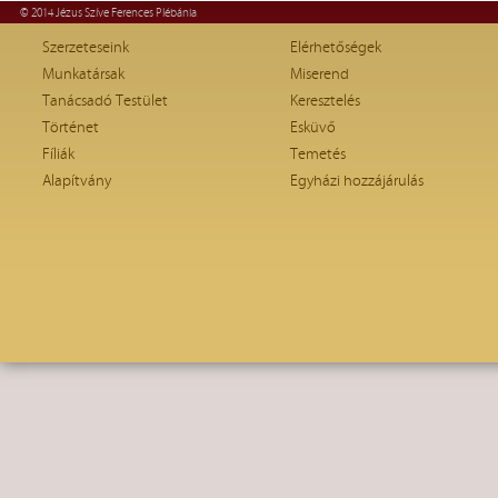
© 2014 Jézus Szíve Ferences Plébánia
Szerzeteseink
Elérhetőségek
Munkatársak
Miserend
Tanácsadó Testület
Keresztelés
Történet
Esküvő
Fíliák
Temetés
Alapítvány
Egyházi hozzájárulás