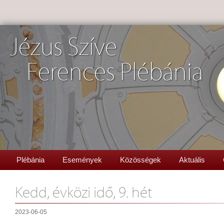
Jézus Szíve
Ferences Plébánia
Plébánia
Események
Közösségek
Aktuális
Kedd, évközi idő, 9. hét
2023-06-05