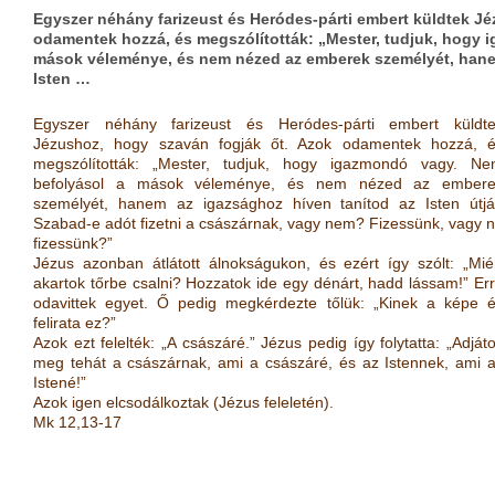
Egyszer néhány farizeust és Heródes-párti embert küldtek Jé
odamentek hozzá, és megszólították: „Mester, tudjuk, hogy 
mások véleménye, és nem nézed az emberek személyét, hane
Isten …
Egyszer néhány farizeust és Heródes-párti embert küldt
Jézushoz, hogy szaván fogják őt. Azok odamentek hozzá, 
megszólították: „Mester, tudjuk, hogy igazmondó vagy. N
befolyásol a mások véleménye, és nem nézed az embere
személyét, hanem az igazsághoz híven tanítod az Isten útjá
Szabad-e adót fizetni a császárnak, vagy nem? Fizessünk, vagy 
fizessünk?”
Jézus azonban átlátott álnokságukon, és ezért így szólt: „Mié
akartok tőrbe csalni? Hozzatok ide egy dénárt, hadd lássam!” Er
odavittek egyet. Ő pedig megkérdezte tőlük: „Kinek a képe 
felirata ez?”
Azok ezt felelték: „A császáré.” Jézus pedig így folytatta: „Adját
meg tehát a császárnak, ami a császáré, és az Istennek, ami 
Istené!”
Azok igen elcsodálkoztak (Jézus feleletén).
Mk 12,13-17