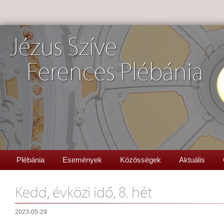
Jézus Szíve
Ferences Plébánia
Plébánia
Események
Közösségek
Aktuális
Kedd, évközi idő, 8. hét
2023-05-29