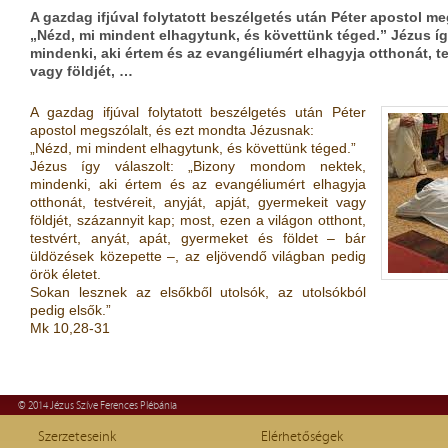
A gazdag ifjúval folytatott beszélgetés után Péter apostol m
„Nézd, mi mindent elhagytunk, és követtünk téged.” Jézus í
mindenki, aki értem és az evangéliumért elhagyja otthonát, tes
vagy földjét, …
A gazdag ifjúval folytatott beszélgetés után Péter
apostol megszólalt, és ezt mondta Jézusnak:
„Nézd, mi mindent elhagytunk, és követtünk téged.”
Jézus így válaszolt: „Bizony mondom nektek,
mindenki, aki értem és az evangéliumért elhagyja
otthonát, testvéreit, anyját, apját, gyermekeit vagy
földjét, százannyit kap; most, ezen a világon otthont,
testvért, anyát, apát, gyermeket és földet – bár
üldözések közepette –, az eljövendő világban pedig
örök életet.
Sokan lesznek az elsőkből utolsók, az utolsókból
pedig elsők.”
Mk 10,28-31
© 2014 Jézus Szíve Ferences Plébánia
Szerzeteseink
Elérhetőségek