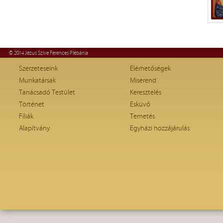
© 2014 Jézus Szíve Ferences Plébánia
Szerzeteseink
Elérhetőségek
Munkatársak
Miserend
Tanácsadó Testület
Keresztelés
Történet
Esküvő
Fíliák
Temetés
Alapítvány
Egyházi hozzájárulás