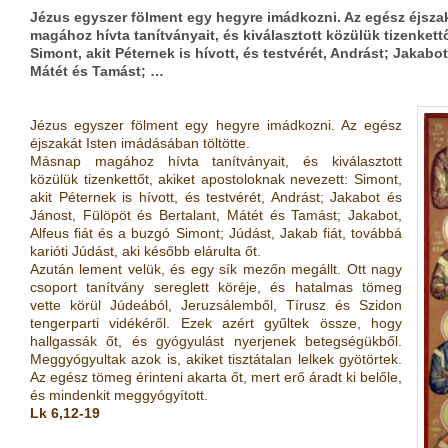
Jézus egyszer fölment egy hegyre imádkozni. Az egész éjsza
magához hívta tanítványait, és kiválasztott közülük tizenkett
Simont, akit Péternek is hívott, és testvérét, Andrást; Jakabo
Mátét és Tamást; …
Jézus egyszer fölment egy hegyre imádkozni. Az egész
éjszakát Isten imádásában töltötte.
Másnap magához hívta tanítványait, és kiválasztott
közülük tizenkettőt, akiket apostoloknak nevezett: Simont,
akit Péternek is hívott, és testvérét, Andrást; Jakabot és
Jánost, Fülöpöt és Bertalant, Mátét és Tamást; Jakabot,
Alfeus fiát és a buzgó Simont; Júdást, Jakab fiát, továbbá
karióti Júdást, aki később elárulta őt.
Azután lement velük, és egy sík mezőn megállt. Ott nagy
csoport tanítvány sereglett köréje, és hatalmas tömeg
vette körül Júdeából, Jeruzsálemből, Tírusz és Szidon
tengerparti vidékéről. Ezek azért gyűltek össze, hogy
hallgassák őt, és gyógyulást nyerjenek betegségükből.
Meggyógyultak azok is, akiket tisztátalan lelkek gyötörtek.
Az egész tömeg érinteni akarta őt, mert erő áradt ki belőle,
és mindenkit meggyógyított.
Lk 6,12-19