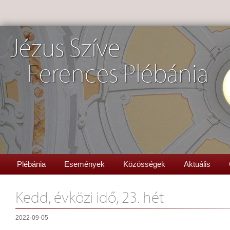
Jézus Szíve
Ferences Plébánia
Plébánia
Események
Közösségek
Aktuális
Kedd, évközi idő, 23. hét
2022-09-05