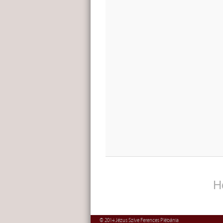
H
© 2014 Jézus Szíve Ferences Plébánia