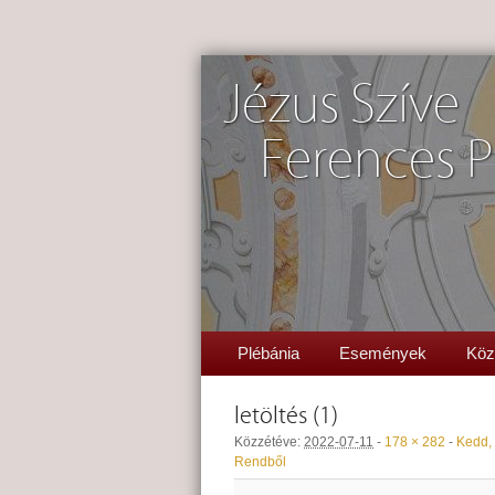
Jézus Szíve
Ferences P
Plébánia
Események
Köz
letöltés (1)
Közzétéve:
2022-07-11
-
178 × 282
-
Kedd, 
Rendből