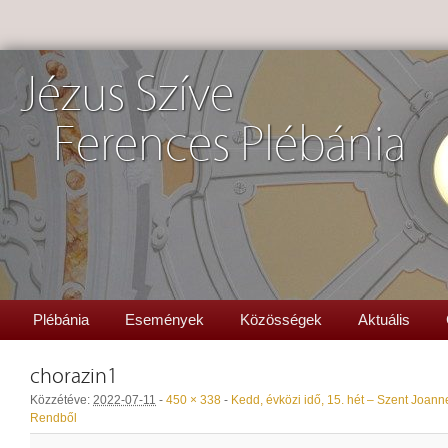
Jézus Szíve
Ferences Plébánia
Plébánia
Események
Közösségek
Aktuális
chorazin1
Közzétéve:
2022-07-11
-
450 × 338
-
Kedd, évközi idő, 15. hét – Szent Joann
Rendből