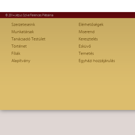
© 2014 Jézus Szíve Ferences Plébánia
Szerzeteseink
Elérhetőségek
Munkatársak
Miserend
Tanácsadó Testület
Keresztelés
Történet
Esküvő
Fíliák
Temetés
Alapítvány
Egyházi hozzájárulás