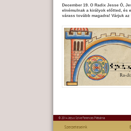
December 19. O Radix Jesse Ó, Jes
elnémulnak a királyok előtted, és
várass tovább magadra! Várjuk az 
© 2014 Jézus Szíve Ferences Plébánia
Szerzeteseink