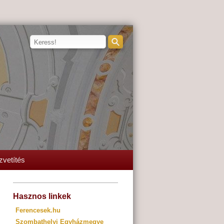
zvetítés
Hasznos linkek
Ferencesek.hu
Szombathelyi Egyházmegye