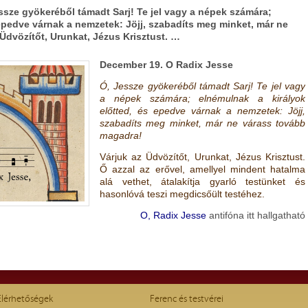
sze gyökeréből támadt Sarj! Te jel vagy a népek számára;
 epedve várnak a nemzetek: Jöjj, szabadíts meg minket, már ne
Üdvözítőt, Urunkat, Jézus Krisztust. …
December 19. O Radix Jesse
Ó, Jessze gyökeréből támadt Sarj! Te jel vagy
a népek számára; elnémulnak a királyok
előtted, és epedve várnak a nemzetek: Jöjj,
szabadíts meg minket, már ne várass tovább
magadra!
Várjuk az Üdvözítőt, Urunkat, Jézus Krisztust.
Ő azzal az erővel, amellyel mindent hatalma
alá vethet, átalakítja gyarló testünket és
hasonlóvá teszi megdicsőült testéhez.
O, Radix Jesse
antifóna itt hallgatható
Elérhetőségek
Ferenc és testvérei