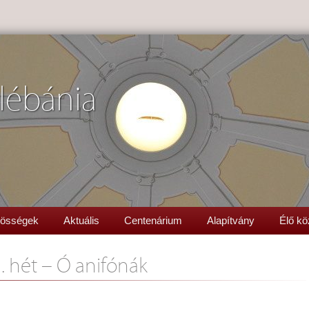
lébánia
össégek
Aktuális
Centenárium
Alapítvány
Élő kö
3. hét – Ó anifónák