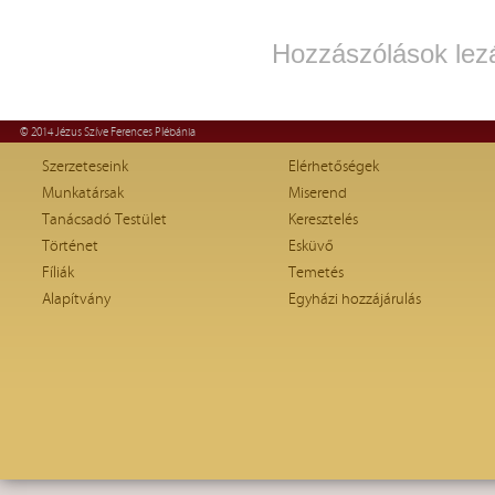
Hozzászólások lez
© 2014 Jézus Szíve Ferences Plébánia
Szerzeteseink
Elérhetőségek
Munkatársak
Miserend
Tanácsadó Testület
Keresztelés
Történet
Esküvő
Fíliák
Temetés
Alapítvány
Egyházi hozzájárulás