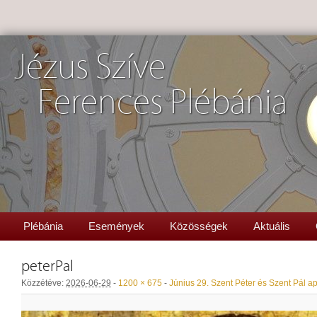
Jézus Szíve
Ferences Plébánia
Plébánia
Események
Közösségek
Aktuális
peterPal
Közzétéve:
2026-06-29
-
1200 × 675
-
Június 29. Szent Péter és Szent Pál a