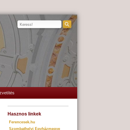
zvetítés
Hasznos linkek
Ferencesek.hu
Szombathelyi Egyházmegye