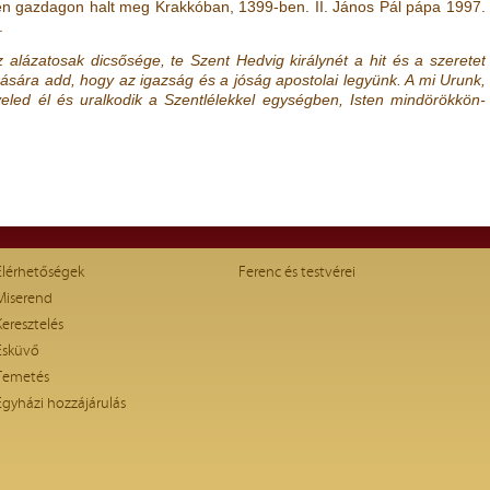
en gazdagon halt meg Krakkóban, 1399-ben. II. János Pál pápa 1997.
.
z alázatosak dicsősége, te Szent Hedvig királynét a hit és a szeretet
rására add, hogy az igazság és a jóság apostolai legyünk. A mi Urunk,
 veled él és uralkodik a Szentlélekkel egységben, Isten mindörökkön-
Elérhetőségek
Ferenc és testvérei
Miserend
Keresztelés
Esküvő
Temetés
Egyházi hozzájárulás