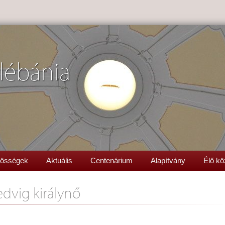
lébánia
össégek
Aktuális
Centenárium
Alapítvány
Élő kö
edvig királynő