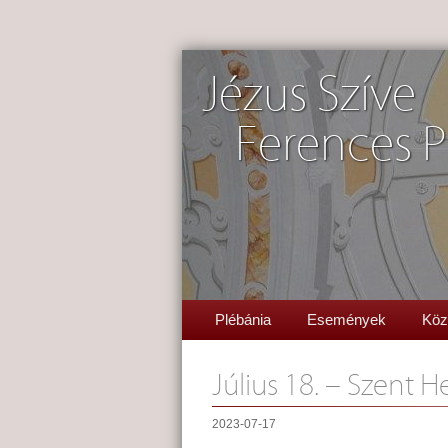
Jézus Szíve
Ferences P
Plébánia
Események
Köz
Július 18. – Szent H
2023-07-17