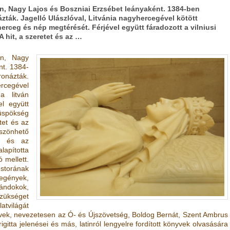
n, Nagy Lajos és Boszniai Erzsébet leányaként. 1384-ben
zták. Jagelló Ulászlóval, Litvánia nagyhercegével kötött
rceg és nép megtérését. Férjével együtt fáradozott a vilniusi
 hit, a szeretet és az …
en, Nagy
nt. 1384-
ronázták.
ercegével
a litván
l együtt
pökség
tet és az
öszönhető
sa és az
lapította
 mellett.
ostorának
egények,
ndokok,
ükséget
atvilágát
vek, nevezetesen az Ó- és Újszövetség, Boldog Bernát, Szent Ambrus
igitta jelenései és más, latinról lengyelre fordított könyvek olvasására