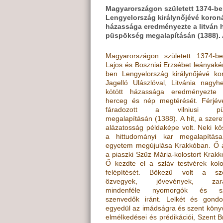
Magyarországon született 1374-be
Lengyelország királynőjévé koroná
házassága eredményezte a litván he
püspökség megalapításán (1388). A
Magyarországon született 1374-b
Lajos és Boszniai Erzsébet leányaké
ben Lengyelország királynőjévé ko
Jagelló Ulászlóval, Litvánia nagyh
kötött házassága eredményezte 
herceg és nép megtérését. Férjéve
fáradozott a vilniusi püs
megalapításán (1388). A hit, a szere
alázatosság példaképe volt. Neki k
a hittudományi kar megalapítá
egyetem megújulása Krakkóban. Ő a
a piaszki Szűz Mária-kolostort Krakkó
Ő kezdte el a szláv testvérek kol
felépítését. Bőkezű volt a sz
özvegyek, jövevények, zará
mindenféle nyomorgók és sz
szenvedők iránt. Lelkét és gondol
egyedül az imádságra és szent köny
elmélkedései és prédikációi, Szent Br