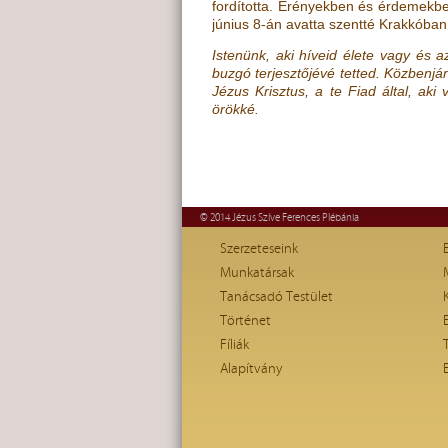
fordította. Erényekben és érdemekb
június 8-án avatta szentté Krakkóban
Istenünk, aki híveid élete vagy és a
buzgó terjesztőjévé tetted. Közbenjá
Jézus Krisztus, a te Fiad által, aki
örökké.
© 2014 Jézus Szíve Ferences Plébánia
Szerzeteseink
Munkatársak
Tanácsadó Testület
Történet
Fíliák
Alapítvány