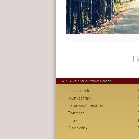
H
© 2014 Jézus Szíve Ferences Plébánia
Szerzeteseink
Munkatársak
Tanácsadó Testület
Történet
Fíliák
Alapítvány