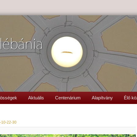
lébánia
össégek
Aktuális
Centenárium
Alapítvány
Élő kö
-10-22-30