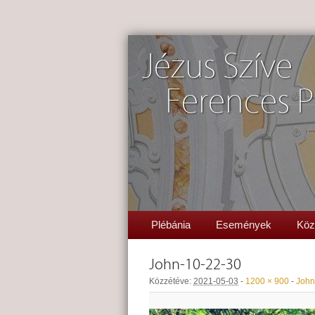
Jézus Szíve
Ferences P
Plébánia
Események
Köz
John-10-22-30
Közzétéve:
2021-05-03
-
1200 × 900
-
John