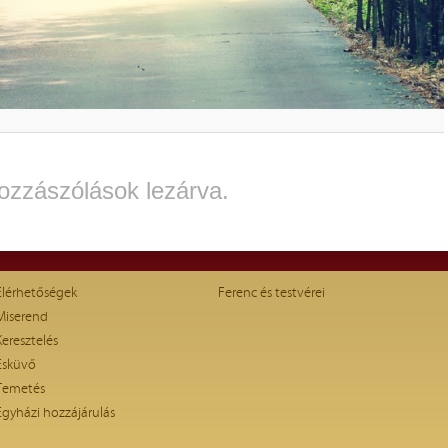
ozzászólások lezárva.
Elérhetőségek
Ferenc és testvérei
Miserend
Keresztelés
Esküvő
Temetés
Egyházi hozzájárulás