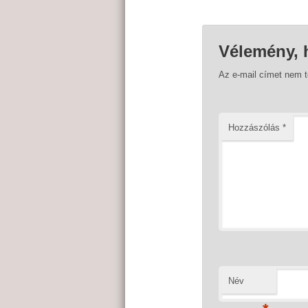
Vélemény, 
Az e-mail címet nem 
Hozzászólás
*
Név