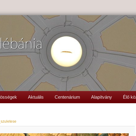
lébánia
össégek
Aktuális
Centenárium
Alapítvány
Élő kö
_szuletese