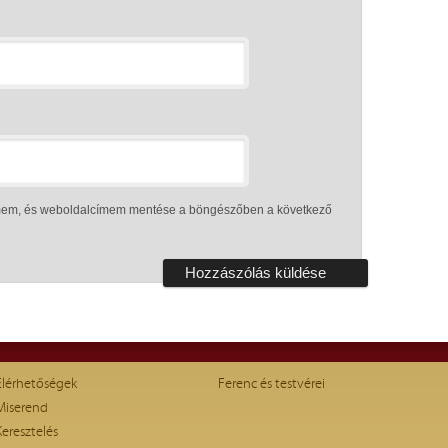
ímem, és weboldalcímem mentése a böngészőben a következő
Elérhetőségek
Ferenc és testvérei
Miserend
Keresztelés