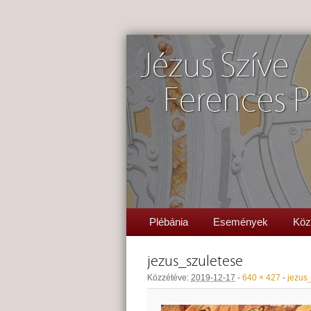
Jézus Szíve
Ferences P
Plébánia
Események
Köz
jezus_szuletese
Közzétéve:
2019-12-17
-
640 × 427
-
jezus