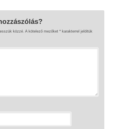
hozzászólás?
tesszük közzé.
A kötelező mezőket
*
karakterrel jelöltük