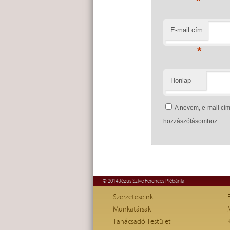
*
E-mail cím
*
Honlap
A nevem, e-mail c
hozzászólásomhoz.
© 2014 Jézus Szíve Ferences Plébánia
Szerzeteseink
Munkatársak
Tanácsadó Testület