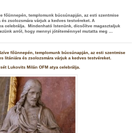
ve főünnepén, templomunk búcsúnapján, az esti szentmise
ra és zsolozsmára várjuk a kedves testvéreket. A
a celebrálja. Mindenható Istenünk, dicsőítve magasztaljuk
ékezünk arról, hogy mennyi jótéteménnyel mutatta meg …
Szíve főünnepén, templomunk búcsúnapján, az esti szentmise
es litániára és zsolozsmára várjuk a kedves testvéreket.
isét Lukovits Milán OFM
atya celebrálja.