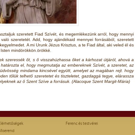
sztaljuk szeretett Fiad Szívét, és megemlékezünk arról, hogy mennyi
való szeretetét. Add, hogy ajándékaid mennyei forrásából, szeretett
egyelmedet. A mi Urunk Jézus Krisztus, a te Fiad által, aki veled él és
 Isten mindörökkön.örökké.
 szeressék őt, s ő visszahúzhassa őket a kárhozat útjáról, ahová a
t határozta el, hogy megmutatja az embereknek Szívét, a szeretet, az
 üdvösség mindama kincsével együtt, amelyet az magában rejt. hogy
n tőlük telhető szeretetet és tiszteletet, gazdaggá tegye, elárassza
melyeknek az ő Szent Szíve a forrásuk. (Alacoque Szent Margit-Mária)
Elérhetőségek
Ferenc és testvérei
Miserend