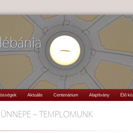
lébánia
össégek
Aktuális
Centenárium
Alapítvány
Élő kö
VE ÜNNEPE – TEMPLOMUNK