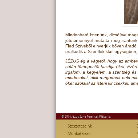
Mindenható Istenünk, dicsőítve maga
jótéteménnyel mutatta meg irántunk 
Fiad Szívéből elnyerjük bőven áradó k
uralkodik a Szentlélekkel egységben,
J
ÉZUS ég a vágytól, hogy az emberek
sátán tömegestől taszítja őket. Ezér
irgalom, a kegyelem, a szentség és
mindazokat, akik megadnak neki minde
őket azokkal az isteni kincsekkel, a
© 2014 Jézus Szíve Ferences Plébánia
Szerzeteseink
Munkatársak