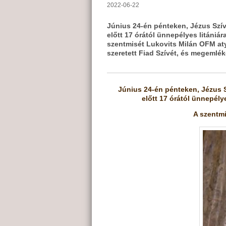
2022-06-22
Június 24-én pénteken, Jézus Szí
előtt 17 órától ünnepélyes litániá
szentmisét Lukovits Milán OFM aty
szeretett Fiad Szívét, és megeml
Június 24-én pénteken, Jézus 
előtt 17 órától ünnepély
A szentm