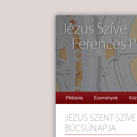
Jézus Szíve
Ferences P
Plébánia
Események
Köz
JÉZUS SZENT SZÍ
BÚCSÚNAPJA