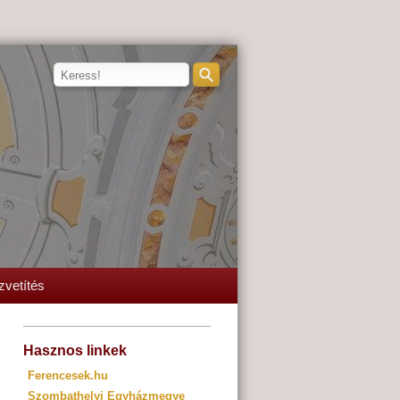
zvetítés
Hasznos linkek
Ferencesek.hu
Szombathelyi Egyházmegye