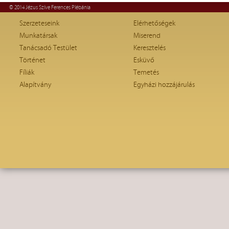
© 2014 Jézus Szíve Ferences Plébánia
Szerzeteseink
Elérhetőségek
Munkatársak
Miserend
Tanácsadó Testület
Keresztelés
Történet
Esküvő
Fíliák
Temetés
Alapítvány
Egyházi hozzájárulás