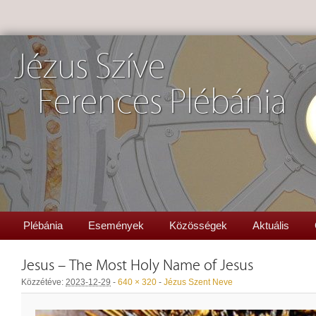
Jézus Szíve
Ferences Plébánia
Plébánia
Események
Közösségek
Aktuális
Jesus – The Most Holy Name of Jesus
Közzétéve:
2023-12-29
-
640 × 320
-
Jézus Szent Neve