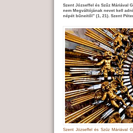
Szent Józseffel és Szűz Máriával 
nem Megváltójának nevet kell adni
népét bűneitől” (1, 21). Szent Pét
Szent Józseffel és Szűz Máriával G