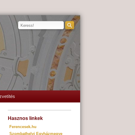
zvetítés
Hasznos linkek
Ferencesek.hu
Szombathelyi Egyházmegye