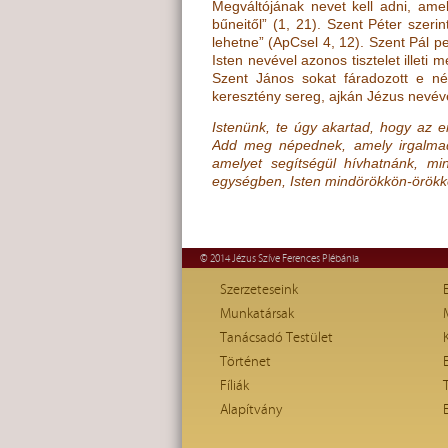
Megváltójának nevet kell adni, ame
bűneitől” (1, 21). Szent Péter szer
lehetne” (ApCsel 4, 12). Szent Pál ped
Isten nevével azonos tisztelet illet
Szent János sokat fáradozott e né
keresztény sereg, ajkán Jézus nevév
Istenünk, te úgy akartad, hogy az e
Add meg népednek, amely irgalmad
amelyet segítségül hívhatnánk, min
egységben, Isten mindörökkön-örökk
© 2014 Jézus Szíve Ferences Plébánia
Szerzeteseink
Munkatársak
Tanácsadó Testület
Történet
Fíliák
Alapítvány