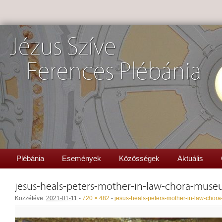
Jézus Szíve
Ferences Plébánia
Plébánia
Események
Közösségek
Aktuális
jesus-heals-peters-mother-in-law-chora-mus
Közzétéve:
2021-01-11
-
720 × 482
-
jesus-heals-peters-mother-in-law-cho