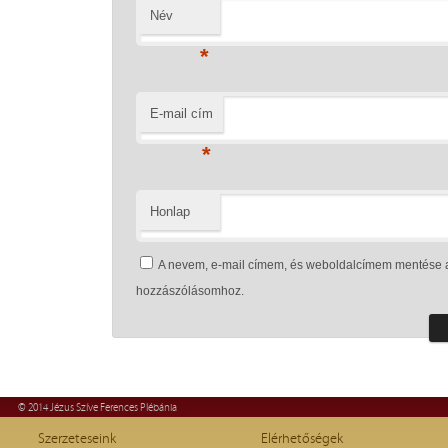
Név
*
E-mail cím
*
Honlap
A nevem, e-mail címem, és weboldalcímem mentése 
hozzászólásomhoz.
© 2014 Jézus Szíve Ferences Plébánia
Szerzeteseink
Elérhetőségek