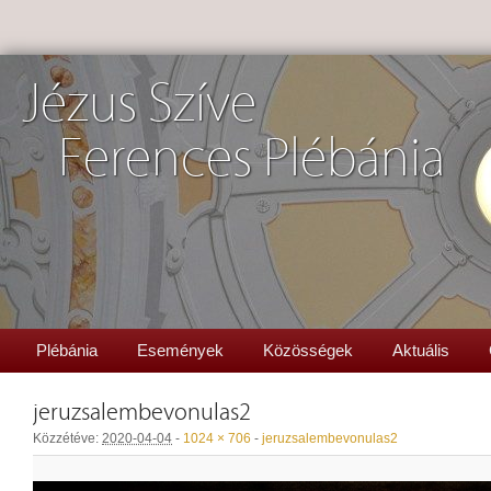
Jézus Szíve
Ferences Plébánia
Plébánia
Események
Közösségek
Aktuális
jeruzsalembevonulas2
Közzétéve:
2020-04-04
-
1024 × 706
-
jeruzsalembevonulas2