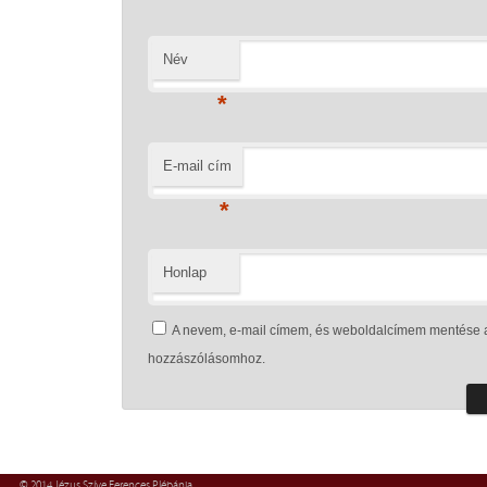
Név
*
E-mail cím
*
Honlap
A nevem, e-mail címem, és weboldalcímem mentése 
hozzászólásomhoz.
© 2014 Jézus Szíve Ferences Plébánia