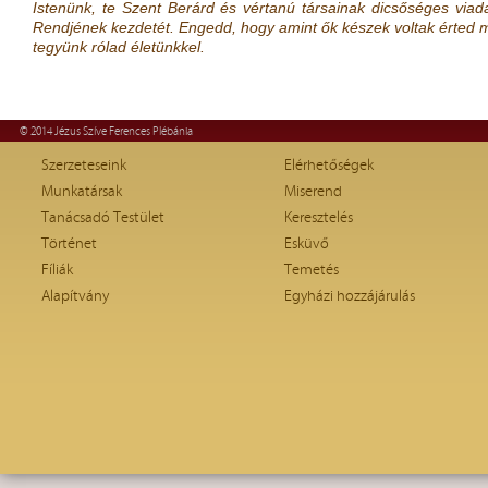
Istenünk, te Szent Berárd és vértanú társainak dicsőséges viad
Rendjének kezdetét. Engedd, hogy amint ők készek voltak érted m
tegyünk rólad életünkkel.
© 2014 Jézus Szíve Ferences Plébánia
Szerzeteseink
Elérhetőségek
Munkatársak
Miserend
Tanácsadó Testület
Keresztelés
Történet
Esküvő
Fíliák
Temetés
Alapítvány
Egyházi hozzájárulás