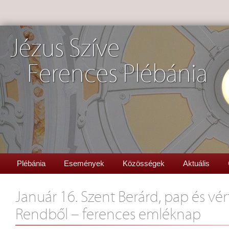
Jézus Szíve
Ferences Plébánia
Plébánia
Események
Közösségek
Aktuális
Január 16. Szent Berárd, pap és vért
Rendből – ferences emléknap