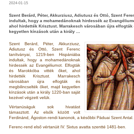
2024-01-15
Szent Berárd, Péter, Akkurziusz, Adiutusz és Ottó, Szent Fer
indultak, hogy a mohamedánoknak hirdessék az Evangéliumot
ahol hirdették Krisztust. Marrakesch városában újra elfogták
kegyetlen kínzások után a király …
Szent Berárd, Péter, Akkurziusz,
Adiutusz és Ottó, Szent Ferenc
tanítványai, 1219-ben Hispániába
indultak, hogy a mohamedánoknak
hirdessék az Evangéliumot. Elfogták
és Marokkóba vitték őket, ahol
hirdették Krisztust. Marrakesch
városában újra elfogták és
megbilincselték őket, majd kegyetlen
kínzások után a király 1220-ban saját
kezével végzett velük.
Vértanúságuk sok hivatást
támasztott. Az elsők között volt
Ferdinánd, Ágoston-rendi kanonok, a későbbi Páduai Szent Antal
Ferenc-rend első vértanúit IV. Sixtus avatta szentté 1481-ben.