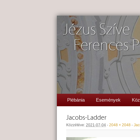
Jézus Szíve
Ferences P
Plébánia
Események
Köz
Jacobs-Ladder
Közzétéve:
2021-07-04
-
2048 × 2048
-
Jac