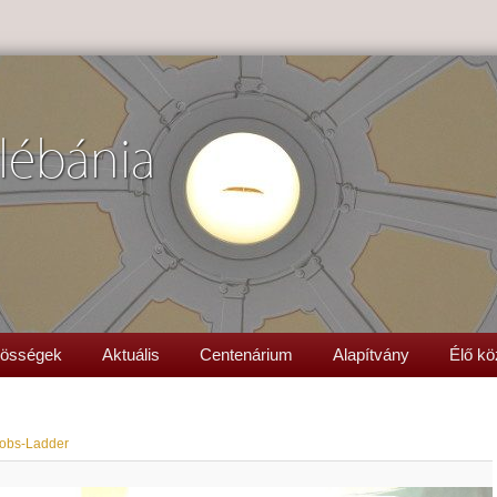
lébánia
össégek
Aktuális
Centenárium
Alapítvány
Élő kö
obs-Ladder