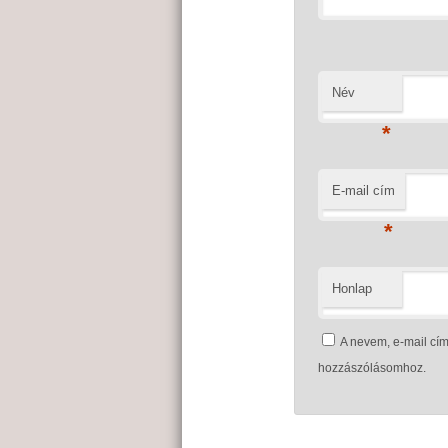
Név
*
E-mail cím
*
Honlap
A nevem, e-mail c
hozzászólásomhoz.