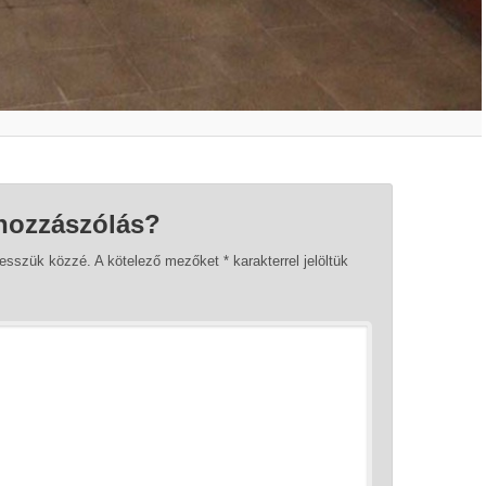
hozzászólás?
tesszük közzé.
A kötelező mezőket
*
karakterrel jelöltük