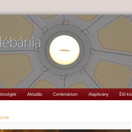
lébánia
össégek
Aktuális
Centenárium
Alapítvány
Élő kö
_8799