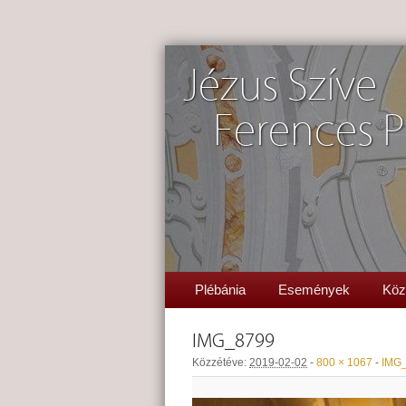
Jézus Szíve
Ferences P
Plébánia
Események
Köz
IMG_8799
Közzétéve:
2019-02-02
-
800 × 1067
-
IMG