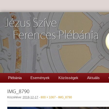
Jézus Szíve
Ferences Plébánia
Plébánia
Események
Közösségek
Aktuális
IMG_8790
Közzétéve:
2018-12-17
-
800 × 1067
-
IMG_8790