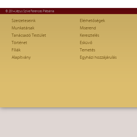
© 2014 Jézus Szíve Ferences Plébánia
Szerzeteseink
Elérhetőségek
Munkatársak
Miserend
Tanácsadó Testület
Keresztelés
Történet
Esküvő
Fíliák
Temetés
Alapítvány
Egyházi hozzájárulás