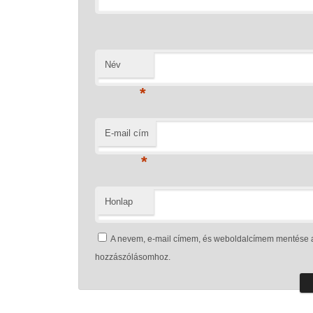
Név
*
E-mail cím
*
Honlap
A nevem, e-mail címem, és weboldalcímem mentése 
hozzászólásomhoz.