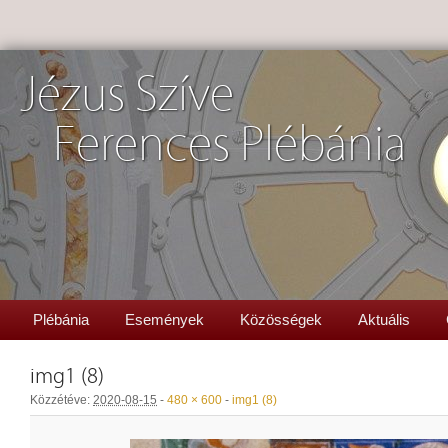
Jézus Szíve
Ferences Plébánia
Plébánia
Események
Közösségek
Aktuális
img1 (8)
Közzétéve:
2020-08-15
-
480 × 600
-
img1 (8)