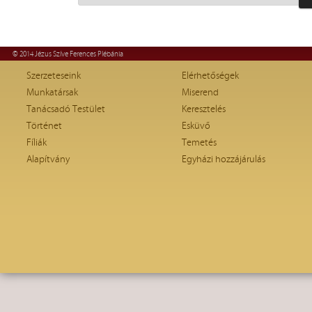
© 2014 Jézus Szíve Ferences Plébánia
Szerzeteseink
Elérhetőségek
Munkatársak
Miserend
Tanácsadó Testület
Keresztelés
Történet
Esküvő
Fíliák
Temetés
Alapítvány
Egyházi hozzájárulás