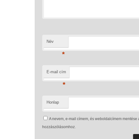
Név
*
E-mail cím
*
Honlap
A nevem, e-mail címem, és weboldalcímem mentése 
hozzászólásomhoz.