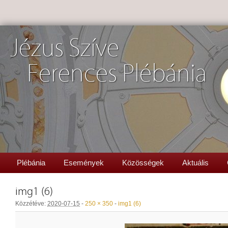
Jézus Szíve
Ferences Plébánia
Plébánia
Események
Közösségek
Aktuális
img1 (6)
Közzétéve:
2020-07-15
-
250 × 350
-
img1 (6)