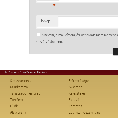
*
Honlap
A nevem, e-mail címem, és weboldalcímem mentése 
hozzászólásomhoz.
© 2014 Jézus Szíve Ferences Plébánia
Szerzeteseink
Elérhetőségek
Munkatársak
Miserend
Tanácsadó Testület
Keresztelés
Történet
Esküvő
Fíliák
Temetés
Alapítvány
Egyházi hozzájárulás