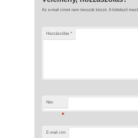
Az e-mail címet nem tesszük közzé.
A kötelező mez
Hozzászólás
*
Név
*
E-mail cím