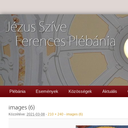
Jézus Szíve
Ferences Plébánia
Plébánia
Események
Közösségek
Aktuális
images (6)
Közzétéve:
2021-03-08
-
210 × 240
-
images (6)