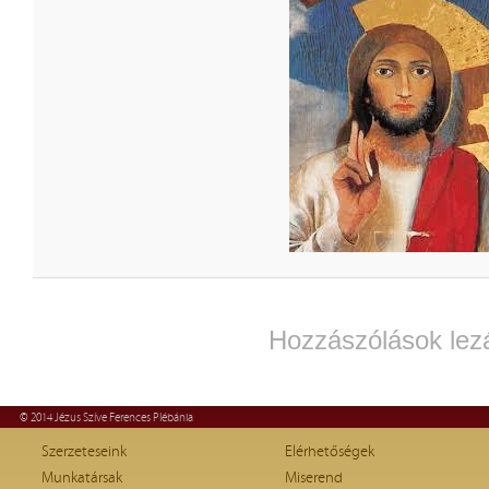
Hozzászólások lez
© 2014 Jézus Szíve Ferences Plébánia
Szerzeteseink
Elérhetőségek
Munkatársak
Miserend