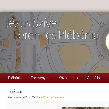
Jézus Szíve
Ferences Plébánia
Plébánia
Események
Közösségek
Aktuális
imádni
Közzétéve:
2020-12-18
-
231 × 390
-
imádni