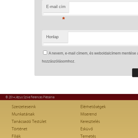
E-mail cím
*
Honlap
A nevem, e-mail címem, és weboldalcímem mentése 
hozzászólásomhoz.
© 2014 Jézus Szíve Ferences Plébánia
Szerzeteseink
Elérhetőségek
Munkatársak
Miserend
Tanácsadó Testület
Keresztelés
Történet
Esküvő
Fíliák
Temetés