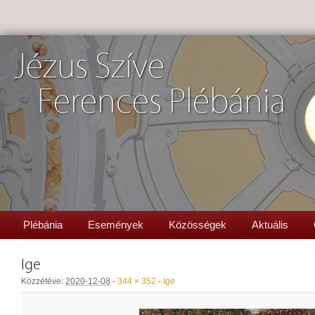
Jézus Szíve
Ferences Plébánia
Plébánia
Események
Közösségek
Aktuális
Ige
Közzétéve:
2020-12-08
-
344 × 352
-
Ige