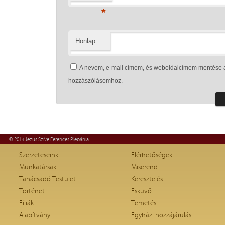
*
Honlap
A nevem, e-mail címem, és weboldalcímem mentése 
hozzászólásomhoz.
© 2014 Jézus Szíve Ferences Plébánia
Szerzeteseink
Elérhetőségek
Munkatársak
Miserend
Tanácsadó Testület
Keresztelés
Történet
Esküvő
Fíliák
Temetés
Alapítvány
Egyházi hozzájárulás