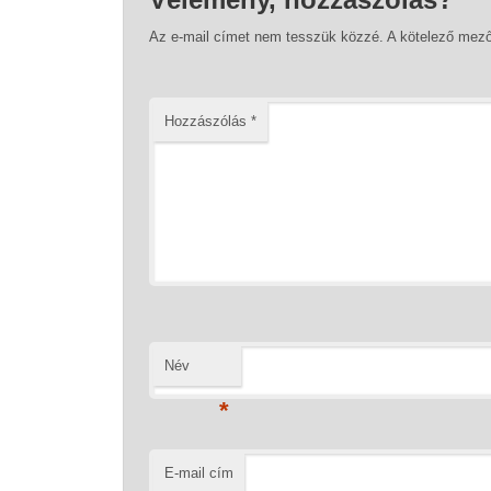
Az e-mail címet nem tesszük közzé.
A kötelező mez
Hozzászólás
*
Név
*
E-mail cím