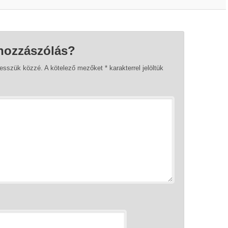
hozzászólás?
tesszük közzé.
A kötelező mezőket
*
karakterrel jelöltük