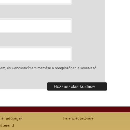
ímem, és weboldalcímem mentése a böngészőben a következő
Elérhetőségek
Ferenc és testvérei
Miserend