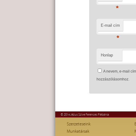
*
E-mail cím
*
Honlap
A nevem, e-mail c
hozzászólásomhoz.
© 2014 Jézus Szíve Ferences Plébánia
Szerzeteseink
Munkatársak