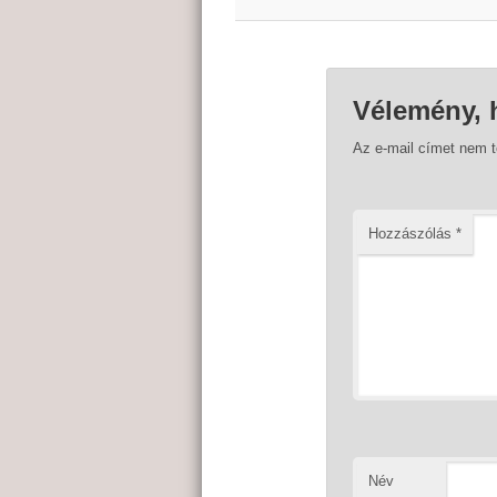
Vélemény, 
Az e-mail címet nem 
Hozzászólás
*
Név