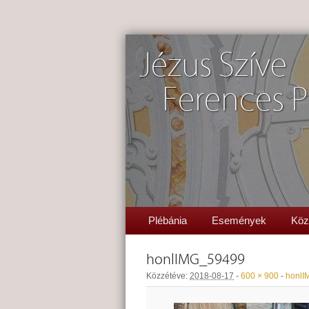
Jézus Szíve
Ferences P
Plébánia
Események
Köz
honlIMG_59499
Közzétéve:
2018-08-17
-
600 × 900
-
honlI