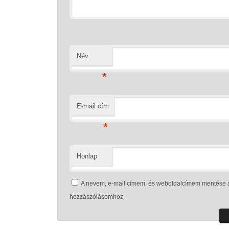
Név
*
E-mail cím
*
Honlap
A nevem, e-mail címem, és weboldalcímem mentése 
hozzászólásomhoz.