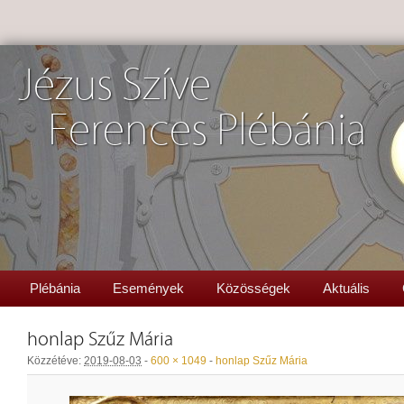
Jézus Szíve
Ferences Plébánia
Plébánia
Események
Közösségek
Aktuális
honlap Szűz Mária
Közzétéve:
2019-08-03
-
600 × 1049
-
honlap Szűz Mária