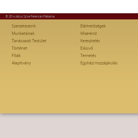
© 2014 Jézus Szíve Ferences Plébánia
Szerzeteseink
Elérhetőségek
Munkatársak
Miserend
Tanácsadó Testület
Keresztelés
Történet
Esküvő
Fíliák
Temetés
Alapítvány
Egyházi hozzájárulás