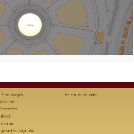
Elérhetőségek
Ferenc és testvérei
Miserend
Keresztelés
Esküvő
Temetés
Egyházi hozzájárulás