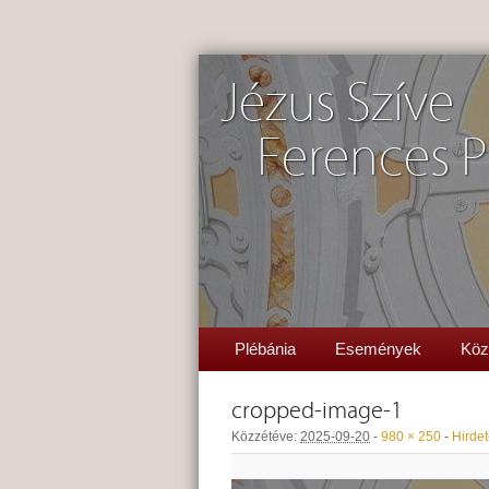
Jézus Szíve
Ferences P
Plébánia
Események
Köz
cropped-image-1
Közzétéve:
2025-09-20
-
980 × 250
-
Hirde