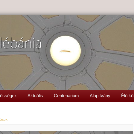
lébánia
össégek
Aktuális
Centenárium
Alapítvány
Élő kö
tések