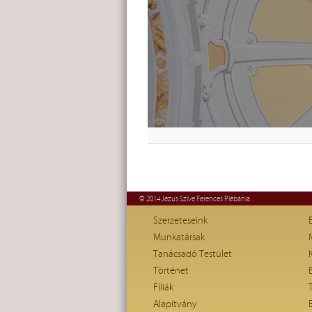
© 2014 Jézus Szíve Ferences Plébánia
Szerzeteseink
Munkatársak
Tanácsadó Testület
Történet
Fíliák
Alapítvány