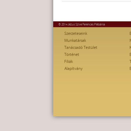
© 2014 Jézus Szíve Ferences Plébánia
Szerzeteseink
Munkatársak
Tanácsadó Testület
Történet
Fíliák
Alapítvány