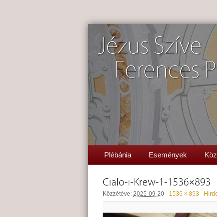
Jézus Szíve
Ferences P
Plébánia
Események
Köz
Cialo-i-Krew-1-1536×893
Közzétéve:
2025-09-20
-
1536 × 893
-
Hird