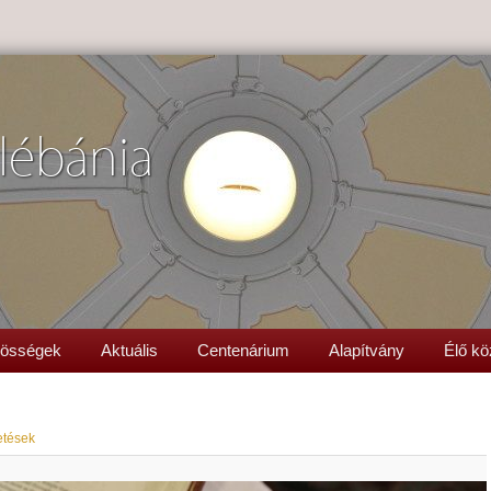
lébánia
össégek
Aktuális
Centenárium
Alapítvány
Élő kö
etések