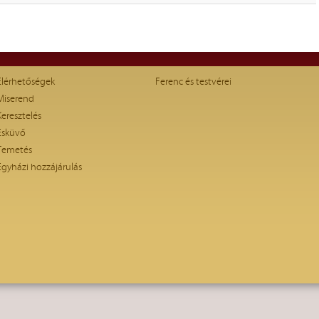
Elérhetőségek
Ferenc és testvérei
Miserend
Keresztelés
Esküvő
Temetés
Egyházi hozzájárulás