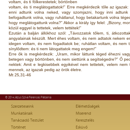
voltam, és ti fölkerestetek; börtönben
voltam, és ti meglátogattatok!” Erre megkérdezik tőle az igazak
enni adtunk volna neked, vagy szomjazni, hogy inni adtunk 
befogadtunk volna, vagy ruhátlanul, hogy betakartunk volna tége
hogy meglátogattunk volna?” Akkor a király így felel: „Bizony, m
közül eggyel is tettetek, velem tettétek!”
Ezután a balján állókhoz szól: „Távozzatok tőlem, ti, átkozott
angyalainak készült. Mert éhes voltam, és nem adtatok nekem en
idegen voltam, és nem fogadtatok be; ruhátlan voltam, és nem t
sínylődtem: és ti nem látogattatok meg engem!”
Erre ők is megkérdezik: „Uram, mikor láttunk téged éhezni vagy
betegen vagy börtönben, és nem siettünk a segítségedre?” Ő pedi
nektek: Amit e legkisebbek egyikével nem tettetek, velem nem t
mennek, az igazak pedig az örök életre.
Mt 25,31-46
© 2014 Jézus Szíve Ferences Plébánia
Szerzeteseink
Elérhetőségek
Munkatársak
Miserend
Tanácsadó Testület
Keresztelés
Történet
Esküvő