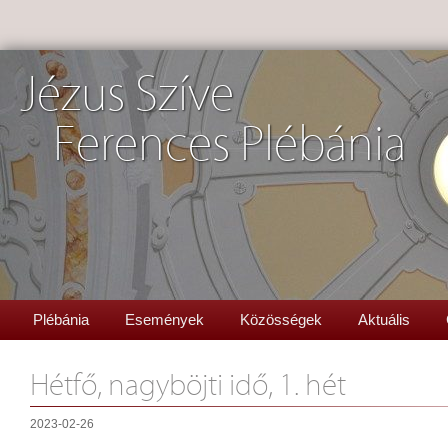
Jézus Szíve
Ferences Plébánia
Plébánia
Események
Közösségek
Aktuális
Hétfő, nagyböjti idő, 1. hét
2023-02-26