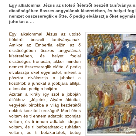
Egy alkalommal Jézus az utolsó ítéletről beszélt tanítványain
dicsőségében összes angyalának kíséretében, és helyet fog
nemzet összesereglik előtte, ő pedig elválasztja őket egymást
juhokat a …
Egy alkalommal Jézus az utolsó
ítéletről beszélt tanítványainak:
Amikor az Emberfia eljön az ő
dicsőségében összes angyalának
kíséretében, és helyet foglal
dicsőséges trónusán, akkor minden
nemzet összesereglik előtte, ő pedig
elválasztja őket egymástól, miként a
pásztor elválasztja a juhokat a
kosoktól; a juhokat a jobbjára állítja,
a kosokat pedig a baljára.
Azután a király így szól a jobbján
állókhoz: „Jöjjetek, Atyám áldottai,
vegyétek birtokba a világ kezdetétől
nektek készített országot! Mert éhes
voltam és ti ennem adtatok; szomjas
voltam, és ti innom adtatok; idegen
voltam, és ti befogadtatok; ruhátlan
voltam, és ti betakartatok; beteg